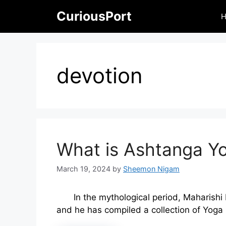
Skip
CuriousPort
to
content
devotion
What is Ashtanga Y
March 19, 2024
by
Sheemon Nigam
In the mythological period, Maharishi 
and he has compiled a collection of Yoga