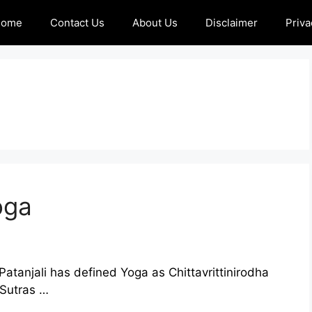
Home
Contact Us
About Us
Disclaimer
Priva
oga
Patanjali has defined Yoga as Chittavrittinirodha
 Sutras …