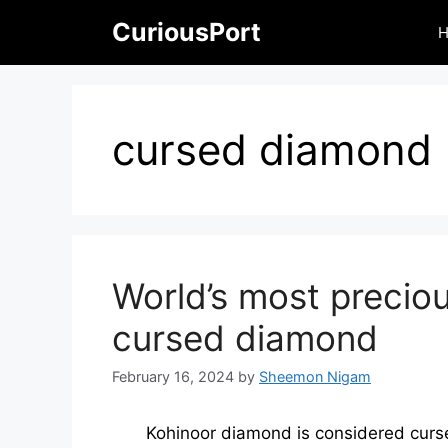
Skip
CuriousPort
to
content
cursed diamond
World’s most preciou
cursed diamond
February 16, 2024
by
Sheemon Nigam
Kohinoor diamond is considered cursed