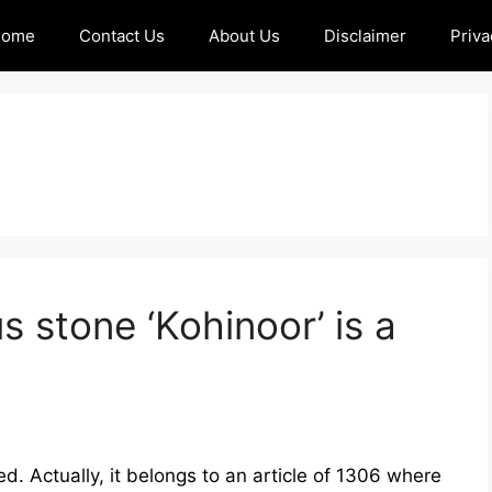
Home
Contact Us
About Us
Disclaimer
Priva
s stone ‘Kohinoor’ is a
. Actually, it belongs to an article of 1306 where