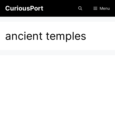
Skip
CuriousPort
Menu
to
content
ancient temples