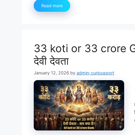
Read more
33 koti or 33 crore G
देवी देवता
January 12, 2026
by
admin-curiousport