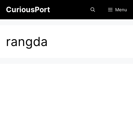
Skip
CuriousPort
Menu
to
content
rangda