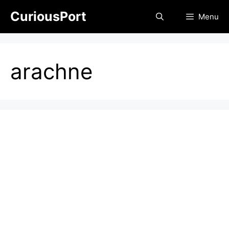
Skip
CuriousPort
Menu
to
content
arachne