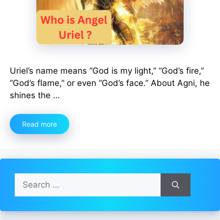
Uriel’s name means “God is my light,” “God’s fire,”
“God’s flame,” or even “God’s face.” About Agni, he
shines the …
Read more
Search
for: