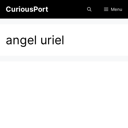
Skip
CuriousPort
Menu
to
content
angel uriel