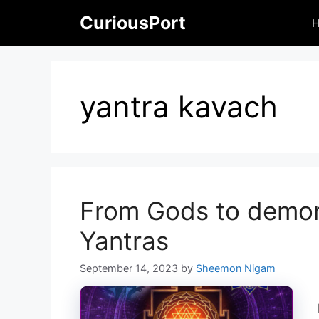
Skip
CuriousPort
to
content
yantra kavach
From Gods to demon
Yantras
September 14, 2023
by
Sheemon Nigam