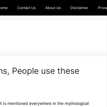
Home
Contact Us
About Us
Disclaimer
Priva
s, People use these
It is mentioned everywhere in the mythological