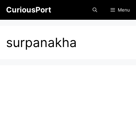
Skip
CuriousPort
Menu
to
content
surpanakha