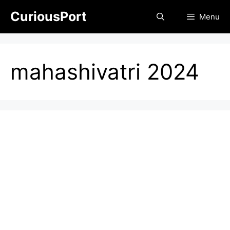
Skip
CuriousPort
Menu
to
content
mahashivatri 2024